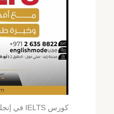
كورس IELTS في إنجلش موود!